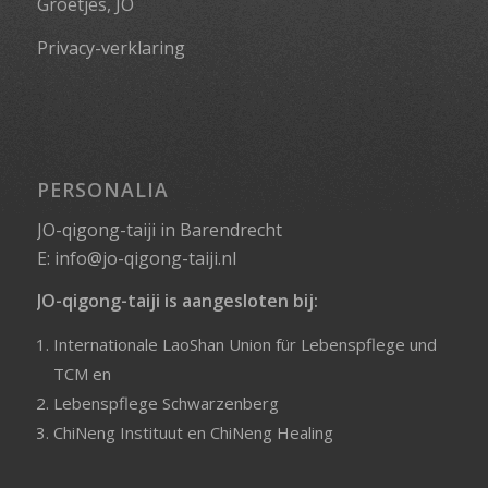
Groetjes, JO
Privacy-verklaring
PERSONALIA
JO-qigong-taiji in Barendrecht
E:
info@jo-qigong-taiji.nl
JO-qigong-taiji is aangesloten bij:
Internationale LaoShan Union für Lebenspflege und
TCM
en
Lebenspflege Schwarzenberg
ChiNeng Instituut
en
ChiNeng Healing