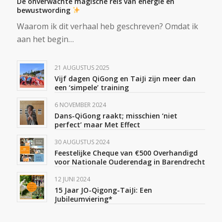
De onverwachte magische reis van energie en
bewustwording
Waarom ik dit verhaal heb geschreven? Omdat ik
aan het begin…
21 AUGUSTUS 2025
Vijf dagen QiGong en TaiJi zijn meer dan
een ‘simpele’ training
6 NOVEMBER 2024
Dans-QiGong raakt; misschien ‘niet
perfect’ maar Met Effect
30 AUGUSTUS 2024
Feestelijke Cheque van €500 Overhandigd
voor Nationale Ouderendag in Barendrecht
12 JUNI 2024
15 Jaar JO-Qigong-TaiJi: Een
Jubileumviering*