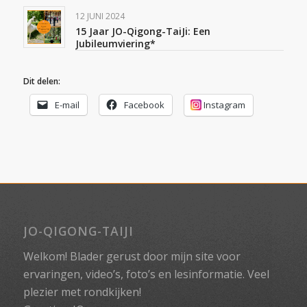
12 JUNI 2024
15 Jaar JO-Qigong-TaiJi: Een
Jubileumviering*
Dit delen:
E-mail
Facebook
Instagram
JO-QIGONG-TAIJI
Welkom! Blader gerust door mijn site voor
ervaringen, video’s, foto’s en lesinformatie. Veel
plezier met rondkijken!