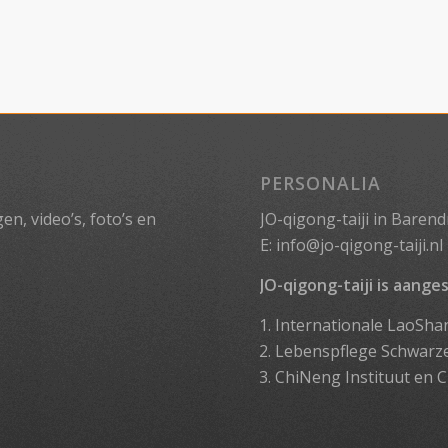
PERSONALIA
n, video’s, foto’s en
JO-qigong-taiji in Barend
E:
info@jo-qigong-taiji.nl
JO-qigong-taiji is aanges
Internationale LaoSha
Lebenspflege Schwarz
ChiNeng Instituut
en
C