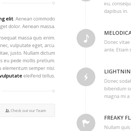
eu, consequa
dapibus in.
ng elit
. Aenean commodo
eget dolor. Aenean massa.
MELODICA
nsequat massa quis enim.
Donec vitae 
 nec, vulputate eget, arcu.
ante. Etiam 
itae, justo. Nullam dictum
is eu pede mollis pretium.
us elementum semper nisi.
LIGHTNIN
vulputate
eleifend tellus.
Donec sodal
bibendum so
magna mi a 
Check out our Team
FREAKY F
Nullam quis 