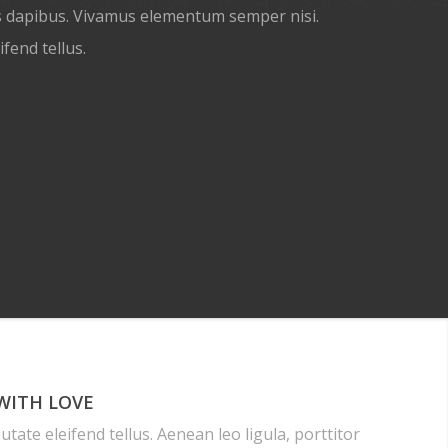
as dapibus. Vivamus elementum semper nisi.
ifend tellus.
WITH LOVE
tate eleifend tellus. Aenean leo ligula, porttitor