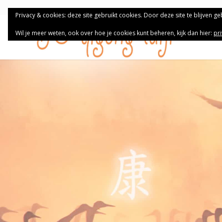
Privacy & cookies: deze site gebruikt cookies. Door deze site te blijven g
Wil je meer weten, ook over hoe je cookies kunt beheren, kijk dan hier:
pr