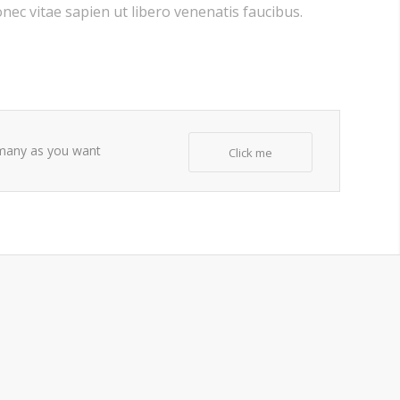
onec vitae sapien ut libero venenatis faucibus.
s many as you want
Click me