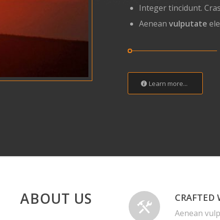
Integer tincidunt. Cr
Aenean
vulputate
ele
Learn more...
ABOUT US
CRAFTED 
Aenean vulpu