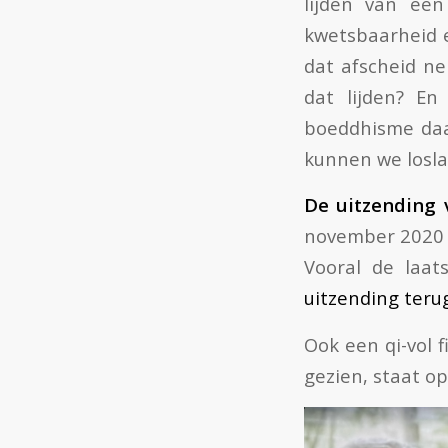
lijden van ee
kwetsbaarheid e
dat afscheid nem
dat lijden? En
boeddhisme daar
kunnen we loslat
De uitzending 
november 2020
Vooral de laa
uitzending teru
Ook een qi-vol 
gezien, staat o