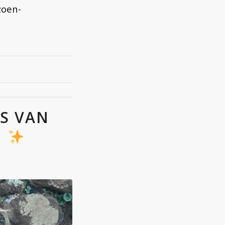
zoen-
S VAN
G