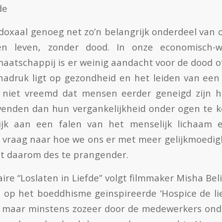
de
doxaal genoeg net zo’n belangrijk onderdeel van o
en leven, zonder dood. In onze economisch-w
aatschappij is er weinig aandacht voor de dood o
adruk ligt op gezondheid en het leiden van een 
 niet vreemd dat mensen eerder geneigd zijn hu
wenden dan hun vergankelijkheid onder ogen te k
ijk aan een falen van het menselijk lichaam
 vraag naar hoe we ons er met meer gelijkmoedig
t daarom des te prangender.
re “Loslaten in Liefde” volgt filmmaker Misha Bel
t op het boeddhisme geïnspireerde ‘Hospice de lie
, maar minstens zozeer door de medewerkers ond