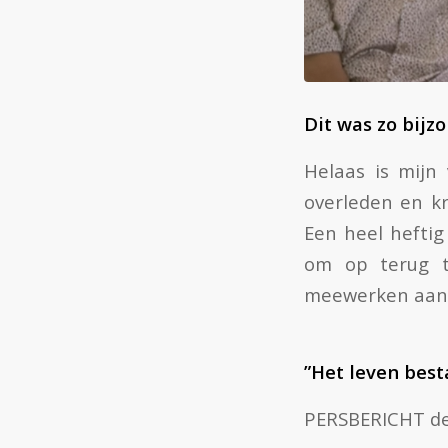
Dit was zo bijz
Helaas is mijn
overleden en k
Een heel hefti
om op terug t
meewerken aan 
”Het leven besta
PERSBERICHT de 