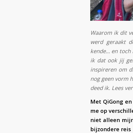
Waarom ik dit ve
werd geraakt d
kende… en toch r
ik dat ook jij 
inspireren om di
nog geen vorm ha
deed ik. Lees ve
Met QiGong en 
me op verschill
niet alleen mij
bijzondere reis