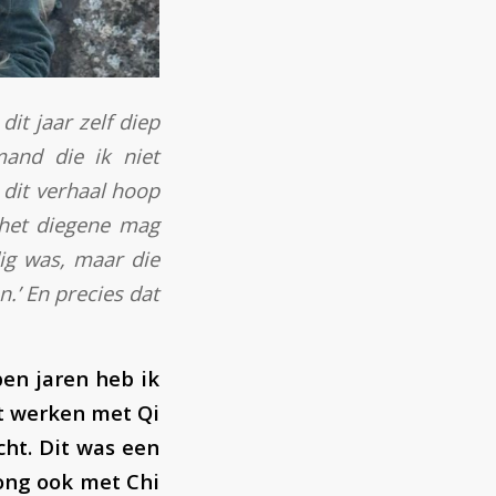
it jaar zelf diep
and die ik niet
 dit verhaal hoop
 het diegene mag
dig was, maar die
.’ En precies dat
pen jaren heb ik
et werken met Qi
cht. Dit was een
Gong ook met Chi