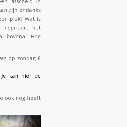
en afscheid in
kan zijn ondanks
 een plek? Wat is
 inspireert het
ar bovenal: ‘Hoe
 was op zondag 8
.
Je kan hier de
ze ook nog heeft