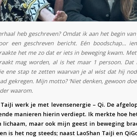
rhaal heb geschreven? Omdat ik aan het begin van d
oor een geschreven bericht. Eén boodschap… iem
aakte het me zo dat er iets in beweging kwam. Met
geraakt mag worden, al is het maar 1 persoon. Dat
e ene stap te zetten waarvan je al wist dat hij no
d gekregen. Mijn motto? ‘Niet denken, gewoon doen
rder waarom.
TaiJi werk je met levensenergie –
Qi
. De afgelo
ende manieren hierin verdiept. Ik merkte hoe h
n lichaam, maar ook mijn geest in beweging bra
 en is het nog steeds; naast LaoShan TaiJi en Qi