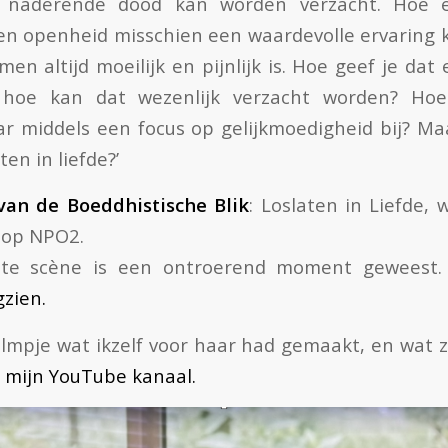
n naderende dood kan worden verzacht. Hoe e
n openheid misschien een waardevolle ervaring 
en altijd moeilijk en pijnlijk is. Hoe geef je dat
 hoe kan dat wezenlijk verzacht worden? Hoe
 middels een focus op gelijkmoedigheid bij? Ma
en in liefde?’
van de Boeddhistische Blik
: Loslaten in Liefde,
 op NPO2.
tste scène is een ontroerend moment geweest
gzien.
filmpje wat ikzelf voor haar had gemaakt, en wat 
p
mijn YouTube kanaal.