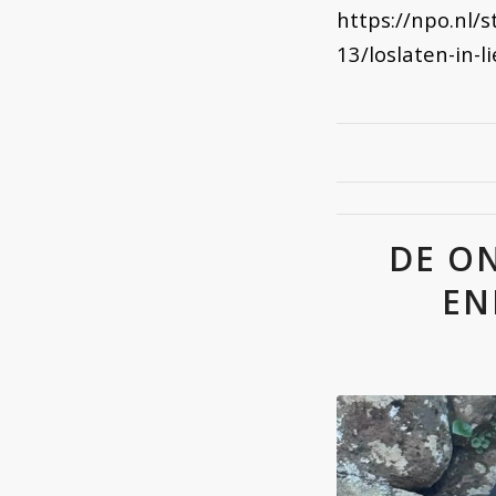
https://npo.nl/s
13/loslaten-in-l
DE O
EN