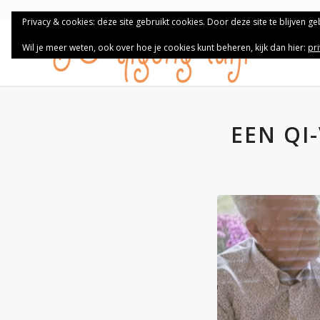
Privacy & cookies: deze site gebruikt cookies. Door deze site te blijven g
Wil je meer weten, ook over hoe je cookies kunt beheren, kijk dan hier:
pr
EEN QI