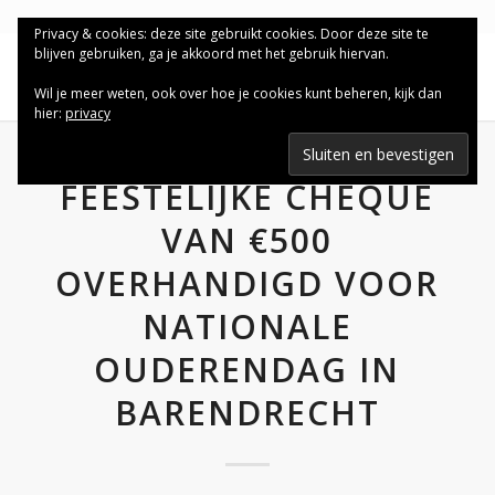
Privacy & cookies: deze site gebruikt cookies. Door deze site te
blijven gebruiken, ga je akkoord met het gebruik hiervan.
Wil je meer weten, ook over hoe je cookies kunt beheren, kijk dan
hier:
privacy
FEESTELIJKE CHEQUE
VAN €500
OVERHANDIGD VOOR
NATIONALE
OUDERENDAG IN
BARENDRECHT