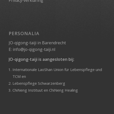
Privacy-verklaring
PERSONALIA
JO-qigong-taiji in Barendrecht
E:
info@jo-qigong-taiji.nl
JO-qigong-taiji is aangesloten bij:
Internationale LaoShan Union für Lebenspflege und
TCM
en
Lebenspflege Schwarzenberg
ChiNeng Instituut
en
ChiNeng Healing