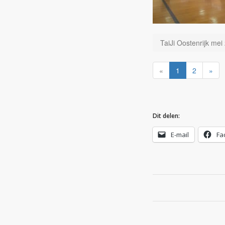
TaiJi Oostenrijk mei
«
1
2
»
Dit delen:
E-mail
Fa