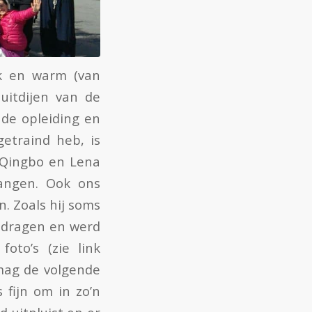
uk en warm (van
uitdijen van de
 de opleiding en
etraind heb, is
i Qingbo en Lena
angen. Ook ons
n. Zoals hij soms
gedragen en werd
oto’s (zie link
mag de volgende
fijn om in zo’n