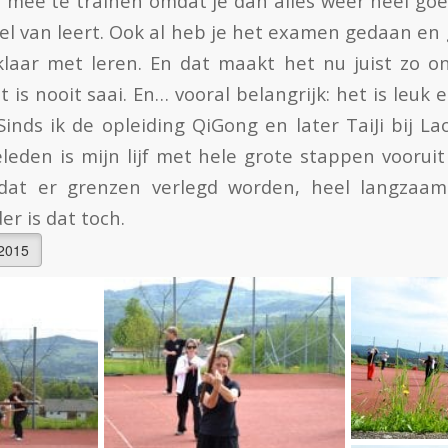
 mee te trainen omdat je dan alles weer heel goed
el van leert. Ook al heb je het examen gedaan en 
 klaar met leren. En dat maakt het nu juist zo o
 is nooit saai. En… vooral belangrijk: het is leuk e
inds ik de opleiding QiGong en later TaiJi bij 
eleden is mijn lijf met hele grote stappen voorui
 dat er grenzen verlegd worden, heel langzaam
r is dat toch.
 2015