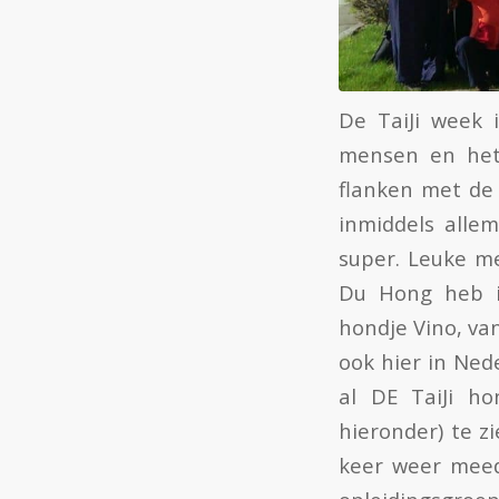
De TaiJi week 
mensen en het 
flanken met de 
inmiddels alle
super. Leuke me
Du Hong heb i
hondje Vino, van
ook hier in Ned
al DE TaiJi ho
hieronder) te z
keer weer meed