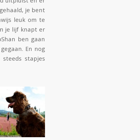
 uitpluist en er
gehaald, je bent
nwijs leuk om te
n je lijf knapt er
LaoShan ben gaan
t gegaan. En nog
 steeds stapjes