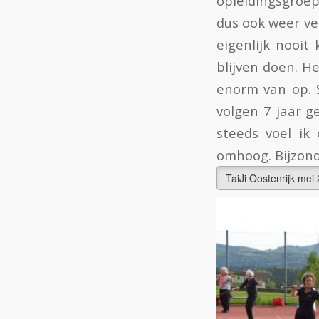
opleidingsgroep
dus ook weer ve
eigenlijk nooit
blijven doen. Het
enorm van op. S
volgen 7 jaar g
steeds voel ik
omhoog. Bijzonde
TaiJi Oostenrijk mei