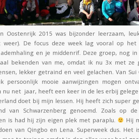
in Oostenrijk 2015 was bijzonder leerzaam, le
weer). De focus deze week lag vooral op het 
ademhaling en je middenrif. Deze groep, nog in
maal bekenden van me, omdat ik nu 3x met ze g
nsen, lekker getraind en veel gelachen. Van Su
k persoonlijk mooie aanwijzingen mogen ontv
 nu net jaar, heeft een keer in de les erbij gelege
erland doet bij mijn lessen. Hij heeft zich super 
nd van Schwarzenberg genoemd. Zoals op de f
ien is had hij zijn eigen plek met paraplu.
Hij 
oen van Qingbo en Lena. Superweek dus. Het is 