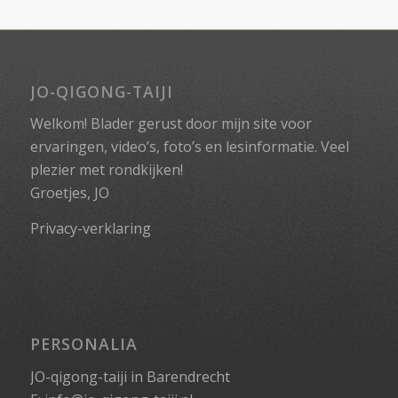
JO-QIGONG-TAIJI
Welkom! Blader gerust door mijn site voor
ervaringen, video’s, foto’s en lesinformatie. Veel
plezier met rondkijken!
Groetjes, JO
Privacy-verklaring
PERSONALIA
JO-qigong-taiji in Barendrecht