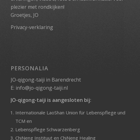
plezier met rondkijken!
Groetjes, JO
Privacy-verklaring
PERSONALIA
JO-qigong-taiji in Barendrecht
E:
info@jo-qigong-taiji.nl
JO-qigong-taiji is aangesloten bij:
Internationale LaoShan Union für Lebenspflege und
TCM
en
Lebenspflege Schwarzenberg
ChiNeng Instituut
en
ChiNeng Healing