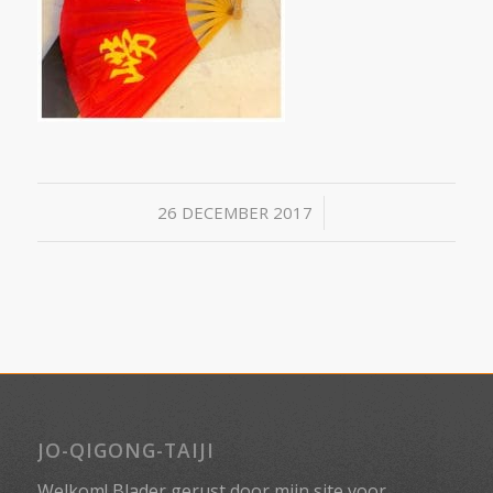
/
26 DECEMBER 2017
JO-QIGONG-TAIJI
Welkom! Blader gerust door mijn site voor