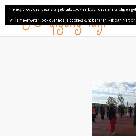
Privacy & cookies: deze site gebruikt cookies. Door deze site te blijven g
Wil je meer weten, ook over hoe je cookies kunt beheren, kijk dan hier:
pr