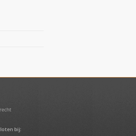
recht
loten bij: