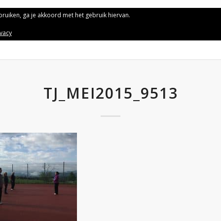
ebruiken, ga je akkoord met het gebruik hiervan.
ivacy
TJ_MEI2015_9513