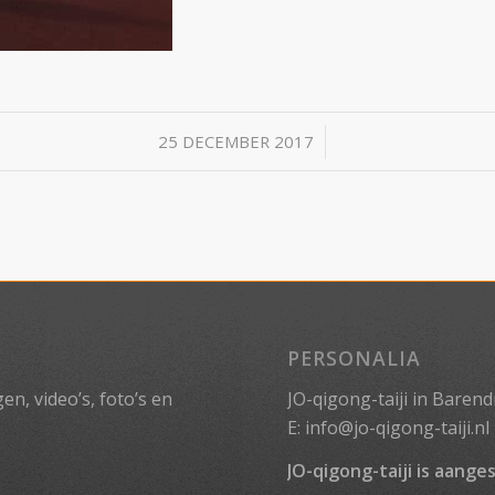
/
25 DECEMBER 2017
PERSONALIA
n, video’s, foto’s en
JO-qigong-taiji in Barend
E:
info@jo-qigong-taiji.nl
JO-qigong-taiji is aanges