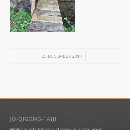
/
25 DECEMBER 2017
JO-QIGONG-TAIJI
Welkom! Blader gerust door mijn site voor