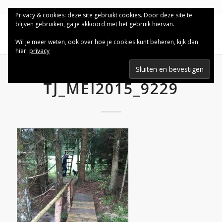
Privacy & cookies: deze site gebruikt cookies. Door deze site te
blijven gebruiken, ga je akkoord met het gebruik hiervan.
Wil je meer weten, ook over hoe je cookies kunt beheren, kijk dan
hier:
privacy
TJ_MEI2015_9229