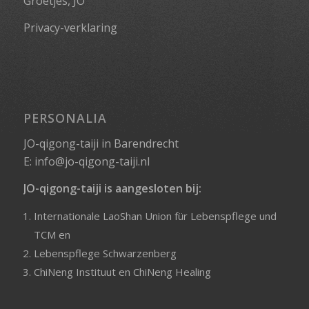
Groetjes, JO
Privacy-verklaring
PERSONALIA
JO-qigong-taiji in Barendrecht
E:
info@jo-qigong-taiji.nl
JO-qigong-taiji is aangesloten bij:
Internationale LaoShan Union für Lebenspflege und
TCM
en
Lebenspflege Schwarzenberg
ChiNeng Instituut
en
ChiNeng Healing