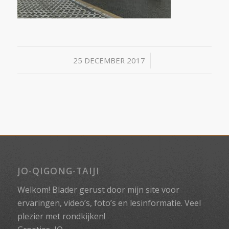
/
25 DECEMBER 2017
JO-QIGONG-TAIJI
Welkom! Blader gerust door mijn site voor
ervaringen, video’s, foto’s en lesinformatie. Veel
plezier met rondkijken!