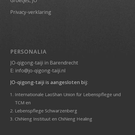
Groetjes, JO
Privacy-verklaring
PERSONALIA
JO-qigong-taiji in Barendrecht
E:
info@jo-qigong-taiji.nl
JO-qigong-taiji is aangesloten bij:
Internationale LaoShan Union für Lebenspflege und
TCM
en
Lebenspflege Schwarzenberg
ChiNeng Instituut
en
ChiNeng Healing