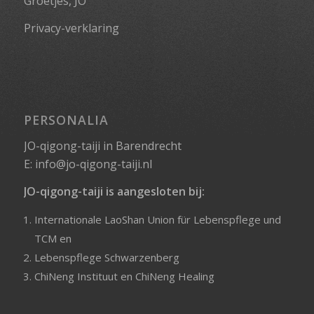
Groetjes, JO
Privacy-verklaring
PERSONALIA
JO-qigong-taiji in Barendrecht
E:
info@jo-qigong-taiji.nl
JO-qigong-taiji is aangesloten bij:
Internationale LaoShan Union für Lebenspflege und
TCM
en
Lebenspflege Schwarzenberg
ChiNeng Instituut
en
ChiNeng Healing