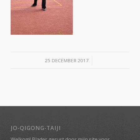
/
25 DECEMBER 2017
JO-QIGONG-TAIJI
Welkom! Blader gerust door mijn site voor