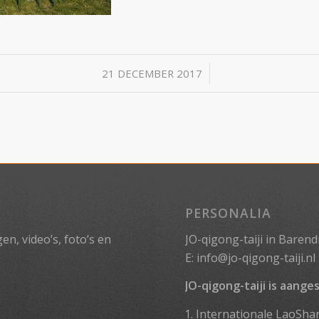
/
21 DECEMBER 2017
PERSONALIA
n, video’s, foto’s en
JO-qigong-taiji in Barend
E:
info@jo-qigong-taiji.nl
JO-qigong-taiji is aanges
Internationale LaoSha