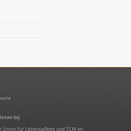
recht
loten bij:
n Union für Lebenspflege und TCM
en