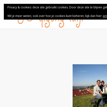
Privacy & cookies: deze site gebruikt cookies. Door deze site te blijven g
Wil je meer weten, ook over hoe je cookies kunt beheren, kijk dan hier:
pr