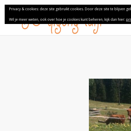
Privacy & cookies: deze site gebruikt cookies. Door deze site te blijven g
Wil je meer weten, ook over hoe je cookies kunt beheren, kijk dan hier:
pr