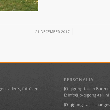
/
21 DECEMBER 2017
PERSONALIA
n, video’s, foto’s en
JO-qigong-taiji in Barend
E:
info@jo-qigong-taiji.nl
JO-qigong-taiji is aanges