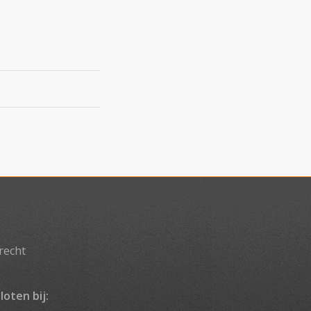
recht
loten bij: