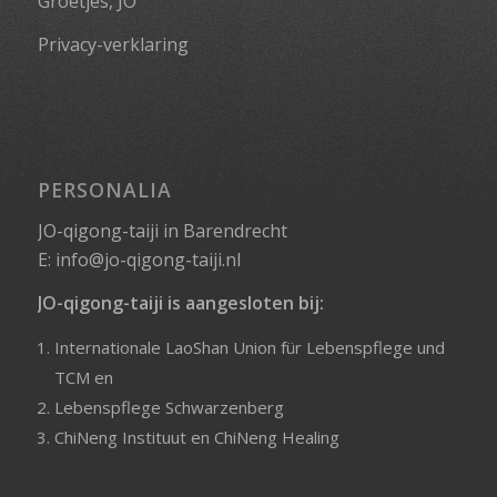
Groetjes, JO
Privacy-verklaring
PERSONALIA
JO-qigong-taiji in Barendrecht
E:
info@jo-qigong-taiji.nl
JO-qigong-taiji is aangesloten bij:
Internationale LaoShan Union für Lebenspflege und
TCM
en
Lebenspflege Schwarzenberg
ChiNeng Instituut
en
ChiNeng Healing