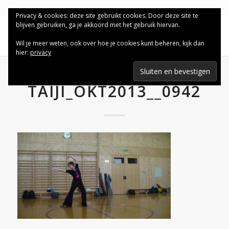
Privacy & cookies: deze site gebruikt cookies. Door deze site te
blijven gebruiken, ga je akkoord met het gebruik hiervan.
Wil je meer weten, ook over hoe je cookies kunt beheren, kijk dan
hier:
privacy
TAIJI_OKT2013__0942