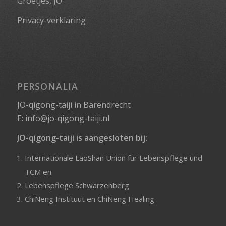
Groetjes, JO
Privacy-verklaring
PERSONALIA
JO-qigong-taiji in Barendrecht
E:
info@jo-qigong-taiji.nl
JO-qigong-taiji is aangesloten bij:
Internationale LaoShan Union für Lebenspflege und
TCM
en
Lebenspflege Schwarzenberg
ChiNeng Instituut
en
ChiNeng Healing