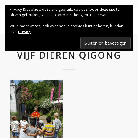
Privacy & cookies: deze site gebruikt cookies. Door deze site te
blijven gebruiken, ga je akkoord met het gebruik hiervan.
Wil je meer weten, ook over hoe je cookies kunt beheren, kijk dan
hier:
privacy
VIJF DIEREN QIGONG