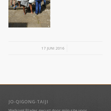
/
17 JUNI 2016
JO-QIGONG-TAIJI
Welkom! Blader gerust door mijn site voor