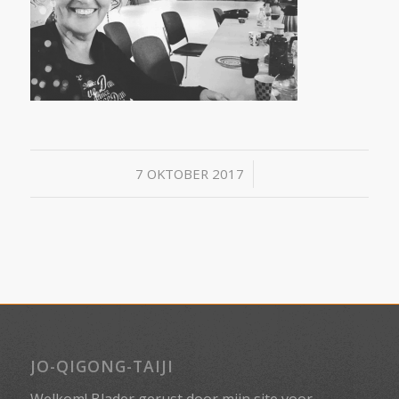
/
7 OKTOBER 2017
JO-QIGONG-TAIJI
Welkom! Blader gerust door mijn site voor