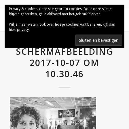
Privacy & cookies: deze site gebruikt cookies. Door deze site te
blijven gebruiken, ga je akkoord met het gebruik hiervan.
Wil je meer weten, ook over hoe je cookies kunt beheren, kijk dan
hier:
privacy
SCHERMAFBEELDING
2017-10-07 OM
10.30.46