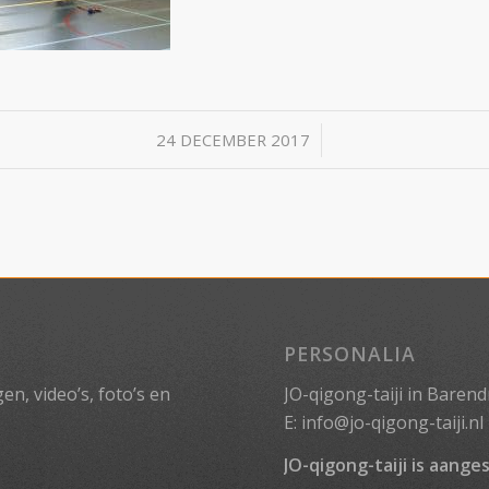
/
24 DECEMBER 2017
PERSONALIA
n, video’s, foto’s en
JO-qigong-taiji in Barend
E:
info@jo-qigong-taiji.nl
JO-qigong-taiji is aanges