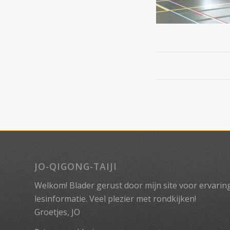
JO-QIGONG-TAIJI
Welkom! Blader gerust door mijn site voor ervaringe
lesinformatie. Veel plezier met rondkijken!
Groetjes, JO