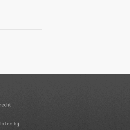
recht
loten bij: