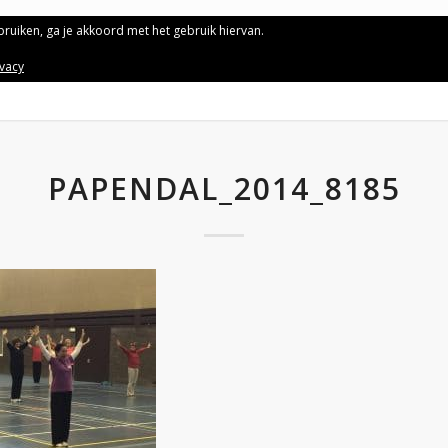
ebruiken, ga je akkoord met het gebruik hiervan.
ivacy
PAPENDAL_2014_8185