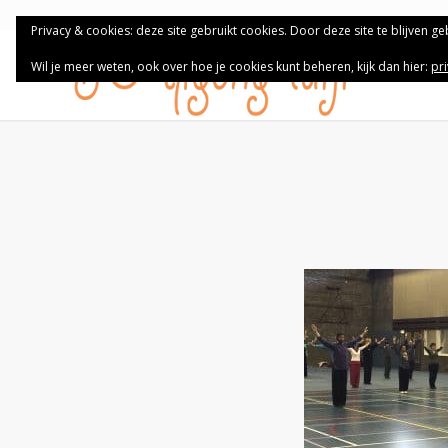
Privacy & cookies: deze site gebruikt cookies. Door deze site te blijven g
Wil je meer weten, ook over hoe je cookies kunt beheren, kijk dan hier:
pr