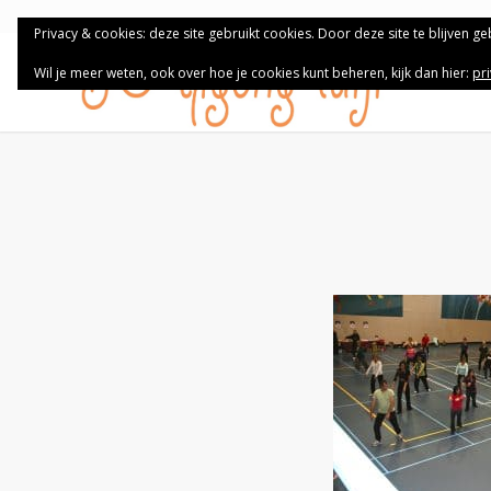
Privacy & cookies: deze site gebruikt cookies. Door deze site te blijven g
Wil je meer weten, ook over hoe je cookies kunt beheren, kijk dan hier:
pr