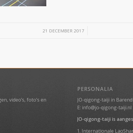
/
21 DECEMBER 2017
PERSONALIA
n, video’s, foto’s en
JO-qigong-taiji in Barend
E:
info@jo-qigong-taiji.nl
JO-qigong-taiji is aanges
Internationale LaoSha