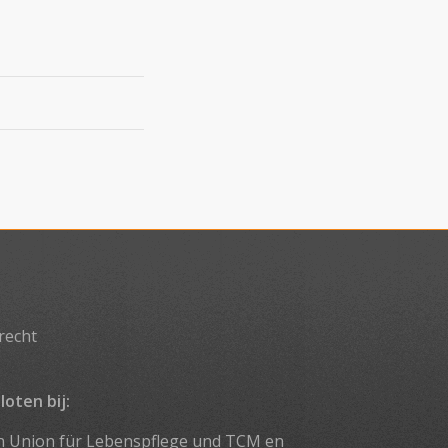
recht
loten bij:
n Union für Lebenspflege und TCM
en