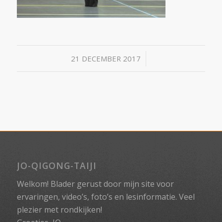
/
21 DECEMBER 2017
JO-QIGONG-TAIJI
Welkom! Blader gerust door mijn site voor
ervaringen, video’s, foto’s en lesinformatie. Veel
plezier met rondkijken!