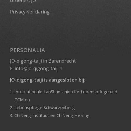
Groetjes, JO
Privacy-verklaring
PERSONALIA
JO-qigong-taiji in Barendrecht
E:
info@jo-qigong-taiji.nl
JO-qigong-taiji is aangesloten bij:
Internationale LaoShan Union für Lebenspflege und
TCM
en
Lebenspflege Schwarzenberg
ChiNeng Instituut
en
ChiNeng Healing