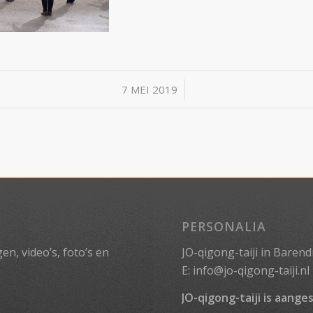
/
7 MEI 2019
PERSONALIA
n, video’s, foto’s en
JO-qigong-taiji in Barend
E:
info@jo-qigong-taiji.nl
JO-qigong-taiji is aanges