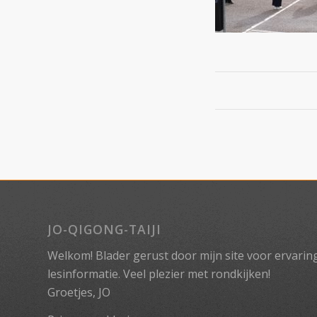
JO-QIGONG-TAIJI
Welkom! Blader gerust door mijn site voor ervaringe
lesinformatie. Veel plezier met rondkijken!
Groetjes, JO