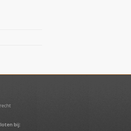
recht
loten bij: