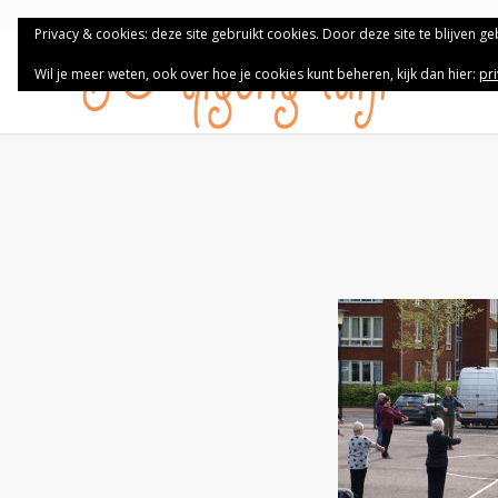
Privacy & cookies: deze site gebruikt cookies. Door deze site te blijven g
Wil je meer weten, ook over hoe je cookies kunt beheren, kijk dan hier:
pr