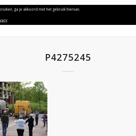
ebruiken, ga je akkoord met het gebruik hiervan.
ivacy
P4275245