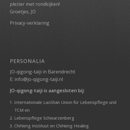
plezier met rondkijken!
Groetjes, JO
Privacy-verklaring
PERSONALIA
JO-qigong-taiji in Barendrecht
E:
info@jo-qigong-taiji.nl
JO-qigong-taiji is aangesloten bij:
Internationale LaoShan Union für Lebenspflege und
TCM
en
Lebenspflege Schwarzenberg
ChiNeng Instituut
en
ChiNeng Healing