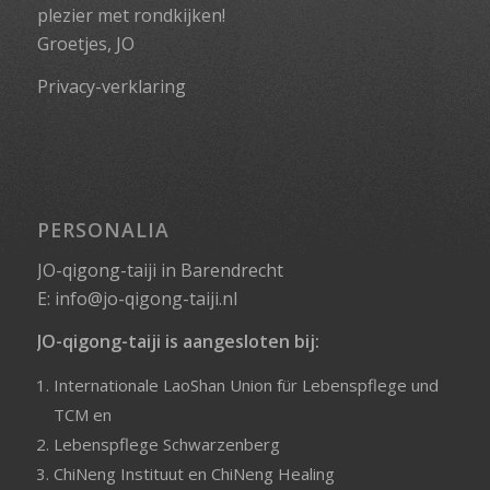
plezier met rondkijken!
Groetjes, JO
Privacy-verklaring
PERSONALIA
JO-qigong-taiji in Barendrecht
E:
info@jo-qigong-taiji.nl
JO-qigong-taiji is aangesloten bij:
Internationale LaoShan Union für Lebenspflege und
TCM
en
Lebenspflege Schwarzenberg
ChiNeng Instituut
en
ChiNeng Healing