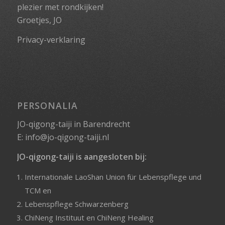
plezier met rondkijken!
Groetjes, JO
Privacy-verklaring
PERSONALIA
JO-qigong-taiji in Barendrecht
E:
info@jo-qigong-taiji.nl
JO-qigong-taiji is aangesloten bij:
Internationale LaoShan Union für Lebenspflege und
TCM
en
Lebenspflege Schwarzenberg
ChiNeng Instituut
en
ChiNeng Healing