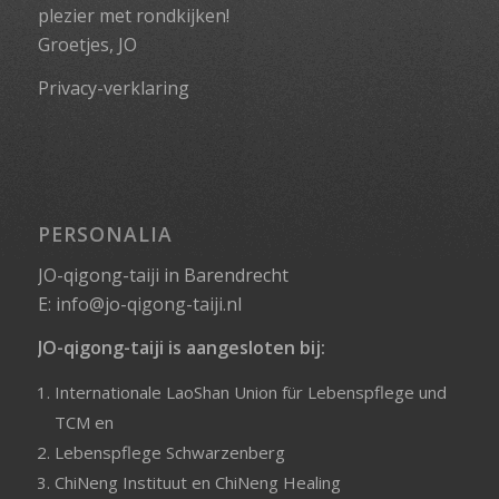
plezier met rondkijken!
Groetjes, JO
Privacy-verklaring
PERSONALIA
JO-qigong-taiji in Barendrecht
E:
info@jo-qigong-taiji.nl
JO-qigong-taiji is aangesloten bij:
Internationale LaoShan Union für Lebenspflege und
TCM
en
Lebenspflege Schwarzenberg
ChiNeng Instituut
en
ChiNeng Healing