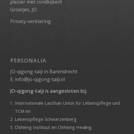
plezier met rondkijken!
Groetjes, JO
Privacy-verklaring
PERSONALIA
JO-qigong-taiji in Barendrecht
E:
info@jo-qigong-taiji.nl
JO-qigong-taiji is aangesloten bij:
Internationale LaoShan Union für Lebenspflege und
TCM
en
Lebenspflege Schwarzenberg
ChiNeng Instituut
en
ChiNeng Healing