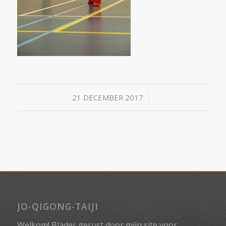
/
21 DECEMBER 2017
JO-QIGONG-TAIJI
Welkom! Blader gerust door mijn site voor