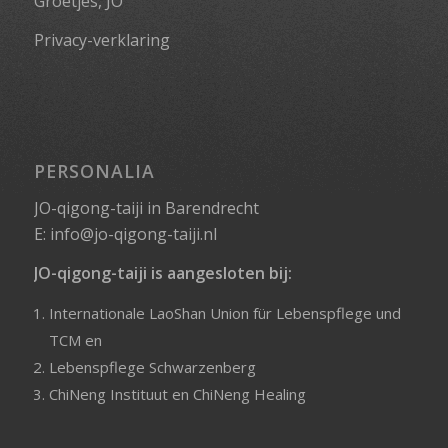
Groetjes, JO
Privacy-verklaring
PERSONALIA
JO-qigong-taiji in Barendrecht
E:
info@jo-qigong-taiji.nl
JO-qigong-taiji is aangesloten bij:
Internationale LaoShan Union für Lebenspflege und
TCM
en
Lebenspflege Schwarzenberg
ChiNeng Instituut
en
ChiNeng Healing