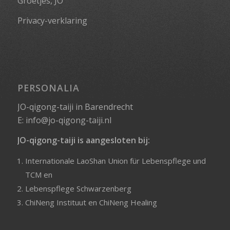
Groetjes, JO
Privacy-verklaring
PERSONALIA
JO-qigong-taiji in Barendrecht
E:
info@jo-qigong-taiji.nl
JO-qigong-taiji is aangesloten bij:
Internationale LaoShan Union für Lebenspflege und
TCM
en
Lebenspflege Schwarzenberg
ChiNeng Instituut
en
ChiNeng Healing