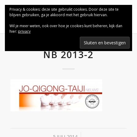
Privacy & cookies: deze site gebruikt cookies. Door deze site te
blijven gebruiken, ga je akkoord met het gebruik hiervan.
Wil je meer weten, ook over hoe je cookies kunt beheren, kijk dan
hier:
privacy
NB 2013-2
/
5 JULI 2014