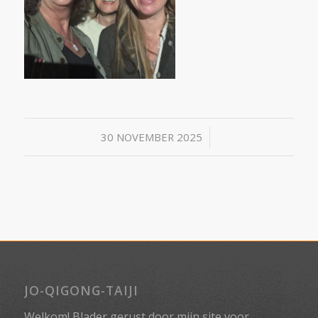
/
30 NOVEMBER 2025
JO-QIGONG-TAIJI
Welkom! Blader gerust door mijn site voor