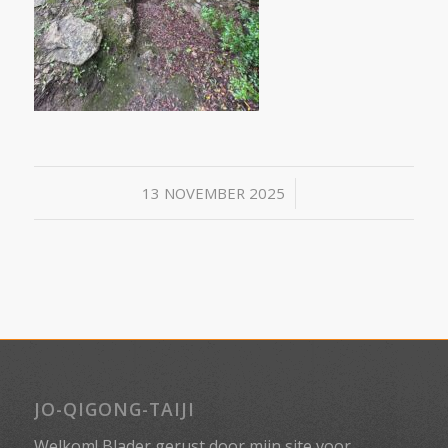
/
13 NOVEMBER 2025
JO-QIGONG-TAIJI
Welkom! Blader gerust door mijn site voor