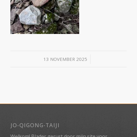
/
13 NOVEMBER 2025
JO-QIGONG-TAIJI
Welkom! Blader gerust door mijn site voor