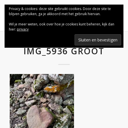
Privacy & cookies: deze site gebruikt cookies. Door deze site te
blijven gebruiken, ga je akkoord met het gebruik hiervan.
Wil je meer weten, ook over hoe je cookies kunt beheren, kijk dan
hier:
privacy
IMG_5936 GROOT