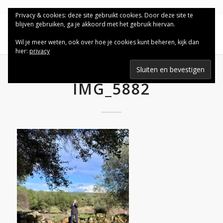
Privacy & cookies: deze site gebruikt cookies. Door deze site te
blijven gebruiken, ga je akkoord met het gebruik hiervan.
Wil je meer weten, ook over hoe je cookies kunt beheren, kijk dan
hier:
privacy
IMG_5882