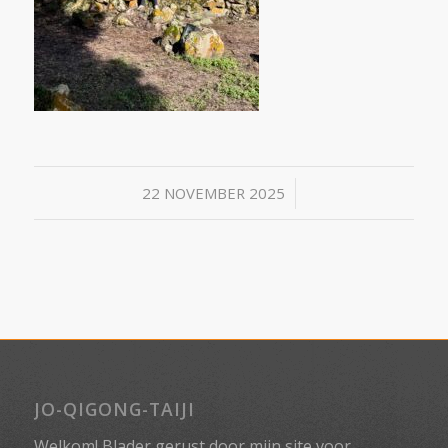
/
22 NOVEMBER 2025
JO-QIGONG-TAIJI
Welkom! Blader gerust door mijn site voor