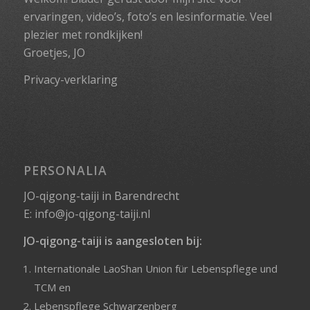
ervaringen, video’s, foto’s en lesinformatie. Veel
plezier met rondkijken!
Groetjes, JO
Privacy-verklaring
PERSONALIA
JO-qigong-taiji in Barendrecht
E:
info@jo-qigong-taiji.nl
JO-qigong-taiji is aangesloten bij:
Internationale LaoShan Union für Lebenspflege und
TCM
en
Lebenspflege Schwarzenberg