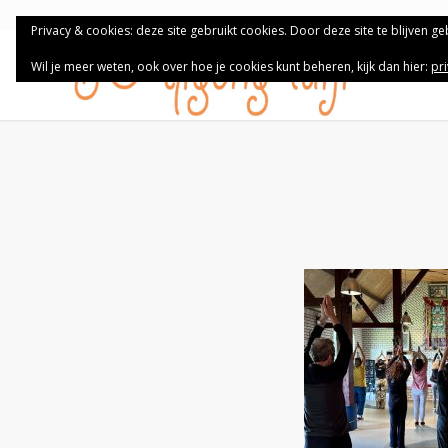
Privacy & cookies: deze site gebruikt cookies. Door deze site te blijven g
Wil je meer weten, ook over hoe je cookies kunt beheren, kijk dan hier:
pr