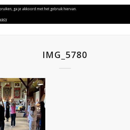
ebruiken, ga je akkoord met het gebruik hiervan.
ivacy
IMG_5780