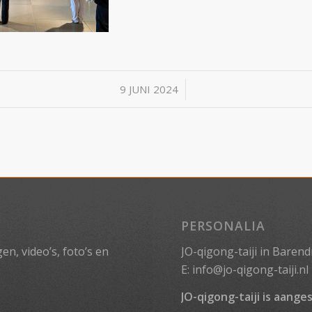
/
9 JUNI 2024
PERSONALIA
n, video’s, foto’s en
JO-qigong-taiji in Barend
E:
info@jo-qigong-taiji.nl
JO-qigong-taiji is aanges