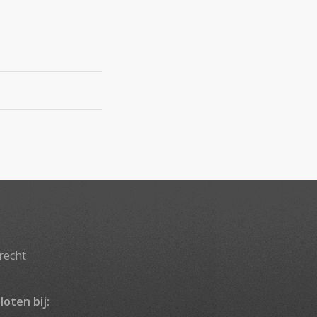
recht
loten bij: