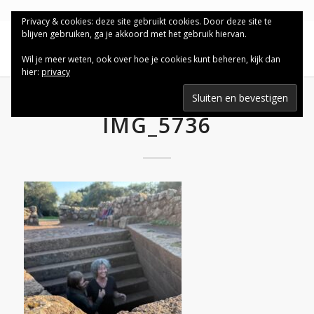
Privacy & cookies: deze site gebruikt cookies. Door deze site te
blijven gebruiken, ga je akkoord met het gebruik hiervan.
Wil je meer weten, ook over hoe je cookies kunt beheren, kijk dan
hier:
privacy
IMG_5736