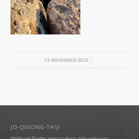
/
13 NOVEMBER 2025
JO-QIGONG-TAIJI
Welkom! Blader gerust door mijn site voor