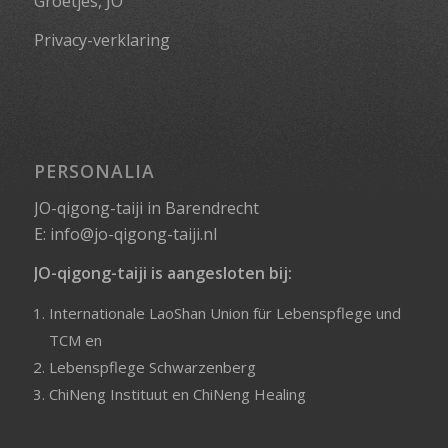
Groetjes, JO
Privacy-verklaring
PERSONALIA
JO-qigong-taiji in Barendrecht
E:
info@jo-qigong-taiji.nl
JO-qigong-taiji is aangesloten bij:
Internationale LaoShan Union für Lebenspflege und
TCM
en
Lebenspflege Schwarzenberg
ChiNeng Instituut
en
ChiNeng Healing