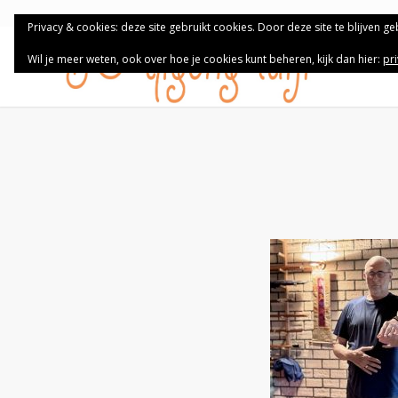
Privacy & cookies: deze site gebruikt cookies. Door deze site te blijven g
Wil je meer weten, ook over hoe je cookies kunt beheren, kijk dan hier:
pr