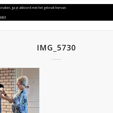
ebruiken, ga je akkoord met het gebruik hiervan.
ivacy
IMG_5730