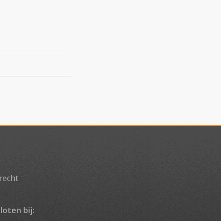
recht
loten bij: