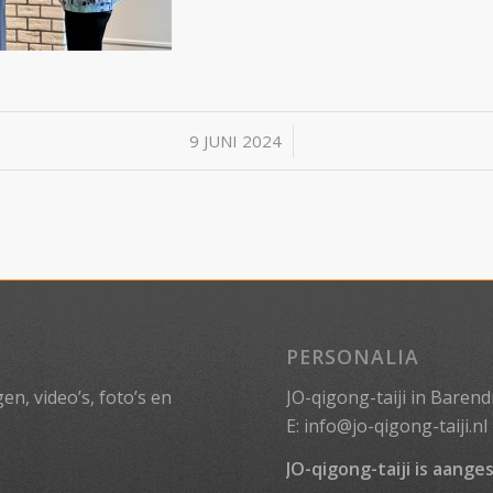
/
9 JUNI 2024
PERSONALIA
n, video’s, foto’s en
JO-qigong-taiji in Barend
E:
info@jo-qigong-taiji.nl
JO-qigong-taiji is aanges