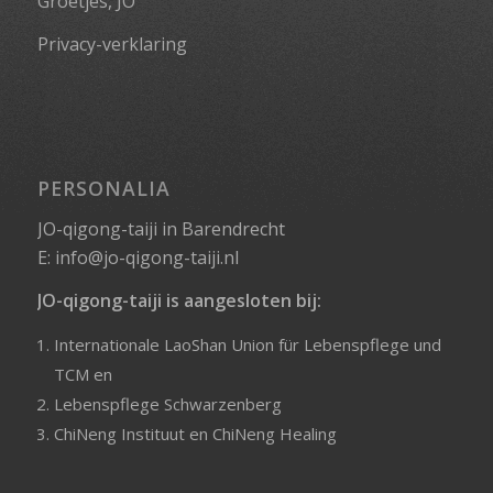
Groetjes, JO
Privacy-verklaring
PERSONALIA
JO-qigong-taiji in Barendrecht
E:
info@jo-qigong-taiji.nl
JO-qigong-taiji is aangesloten bij:
Internationale LaoShan Union für Lebenspflege und
TCM
en
Lebenspflege Schwarzenberg
ChiNeng Instituut
en
ChiNeng Healing