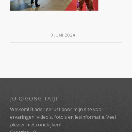
/
9 JUNI 2024
JO-QIGONG-TAIJI
Welkom! Blader gerust door mijn site voor
ervaringen, video’s, foto’s en lesinformatie. Veel
plezier met rondkijken!