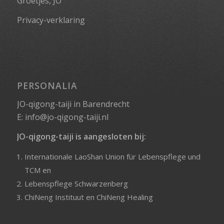
Groetjes, JO
Privacy-verklaring
PERSONALIA
JO-qigong-taiji in Barendrecht
E:
info@jo-qigong-taiji.nl
JO-qigong-taiji is aangesloten bij:
Internationale LaoShan Union für Lebenspflege und
TCM
en
Lebenspflege Schwarzenberg
ChiNeng Instituut
en
ChiNeng Healing