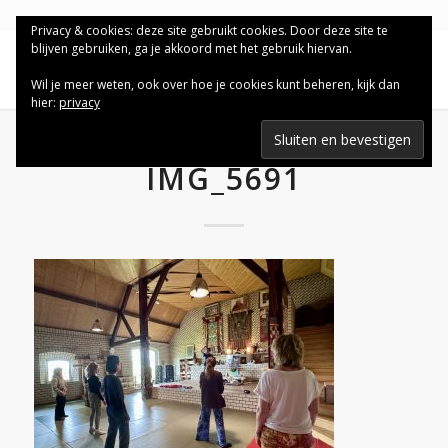
Privacy & cookies: deze site gebruikt cookies. Door deze site te
blijven gebruiken, ga je akkoord met het gebruik hiervan.
Wil je meer weten, ook over hoe je cookies kunt beheren, kijk dan
hier:
privacy
IMG_5691