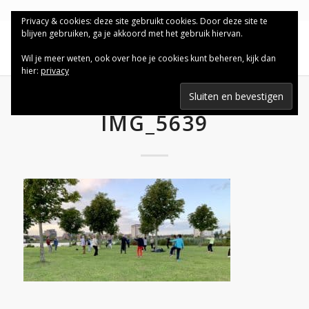
Privacy & cookies: deze site gebruikt cookies. Door deze site te
blijven gebruiken, ga je akkoord met het gebruik hiervan.
Wil je meer weten, ook over hoe je cookies kunt beheren, kijk dan
hier:
privacy
IMG_5639