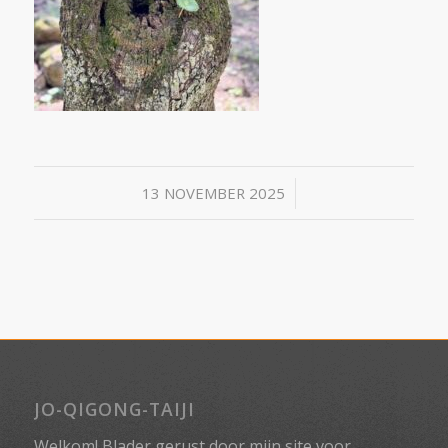
/
13 NOVEMBER 2025
JO-QIGONG-TAIJI
Welkom! Blader gerust door mijn site voor