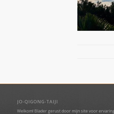
JO-QIGONG-TAIJI
Welkom! Blader gerust door mijn site voor ervaringe