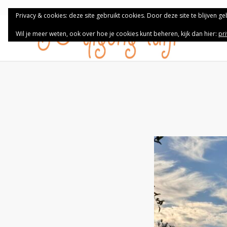
Privacy & cookies: deze site gebruikt cookies. Door deze site te blijven g
Wil je meer weten, ook over hoe je cookies kunt beheren, kijk dan hier:
pr