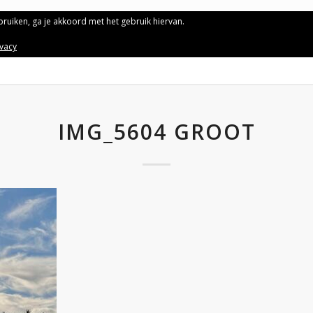
ebruiken, ga je akkoord met het gebruik hiervan.
ivacy
IMG_5604 GROOT