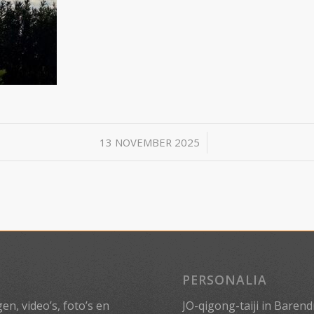
/
13 NOVEMBER 2025
PERSONALIA
n, video’s, foto’s en
JO-qigong-taiji in Barend